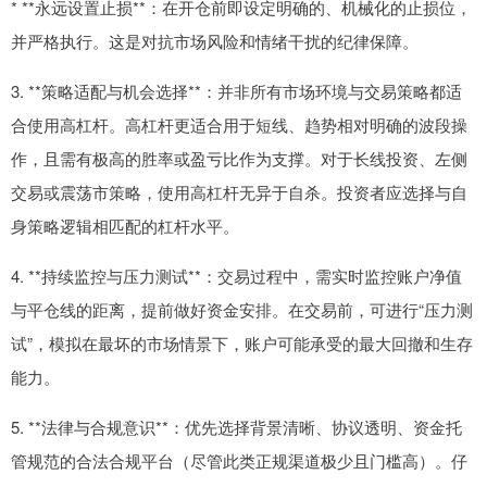
* **永远设置止损**：在开仓前即设定明确的、机械化的止损位，
并严格执行。这是对抗市场风险和情绪干扰的纪律保障。
3. **策略适配与机会选择**：并非所有市场环境与交易策略都适
合使用高杠杆。高杠杆更适合用于短线、趋势相对明确的波段操
作，且需有极高的胜率或盈亏比作为支撑。对于长线投资、左侧
交易或震荡市策略，使用高杠杆无异于自杀。投资者应选择与自
身策略逻辑相匹配的杠杆水平。
4. **持续监控与压力测试**：交易过程中，需实时监控账户净值
与平仓线的距离，提前做好资金安排。在交易前，可进行“压力测
试”，模拟在最坏的市场情景下，账户可能承受的最大回撤和生存
能力。
5. **法律与合规意识**：优先选择背景清晰、协议透明、资金托
管规范的合法合规平台（尽管此类正规渠道极少且门槛高）。仔