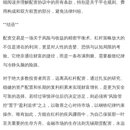
细阅读并理解配资协议中的所有条款，特别是关于平仓规则、费
用构成和双方权责的部分，避免法律纠纷。
**结语**
配资交易是一场关于风险与收益的精密平衡术。杠杆策略放大的
不仅是潜在的利润，更是对人性的贪婪、恐惧与认知局限的考
验。它绝非通往财富的捷径，而是一条布满荆棘、需要极致纪律
与冷静头脑的险路。
对于绝大多数投资者而言，远离高杠杆配资，通过扎实的研究、
稳健的资产配置和长期的复利积累来实现财富增长，是更为安全
可靠的选择。若经过审慎评估后仍决定涉足，则必须将“风险管
控”置于“盈利追求”之上，以敬畏之心对待市场，以钢铁纪律约束
操作。唯有如此，方能在杠杆的疾风骤雨中，为自己保留那一叶
至关重要的生存方舟。金融市场的生存法则无锡期货配资，永远