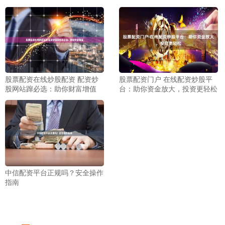
股票配资在线炒股配资 配资炒
股票配资门户 在线配资炒股平
股网站蹿必选：助你财富增值
台：助你资金放大，投资更轻松
中信配资平台正规吗？安全操作
指南