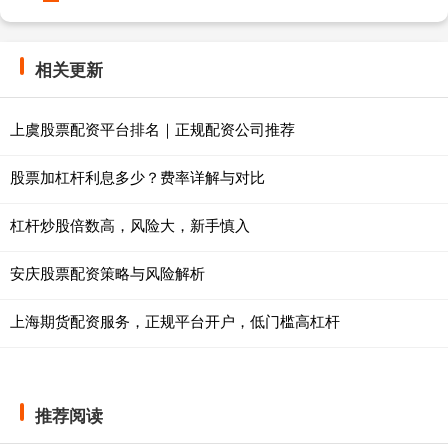
相关更新
上虞股票配资平台排名｜正规配资公司推荐
股票加杠杆利息多少？费率详解与对比
杠杆炒股倍数高，风险大，新手慎入
安庆股票配资策略与风险解析
上海期货配资服务，正规平台开户，低门槛高杠杆
推荐阅读