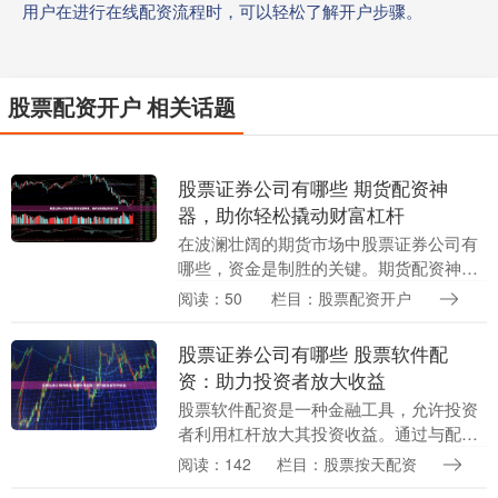
用户在进行在线配资流程时，可以轻松了解开户步骤。
股票配资开户 相关话题
股票证券公司有哪些 期货配资神
器，助你轻松撬动财富杠杆
在波澜壮阔的期货市场中股票证券公司有
哪些，资金是制胜的关键。期货配资神器
应运而生，为投资者提供了撬动财富杠杆
阅读：50
栏目：股票配资开户
的利器。 * **放大收益：**杠杆效应可以放
大收益....
股票证券公司有哪些 股票软件配
资：助力投资者放大收益
股票软件配资是一种金融工具，允许投资
者利用杠杆放大其投资收益。通过与配资
平台合作，投资者可以获得额外的资金，
阅读：142
栏目：股票按天配资
从而购买更多股票。 * **配资比例：**配资